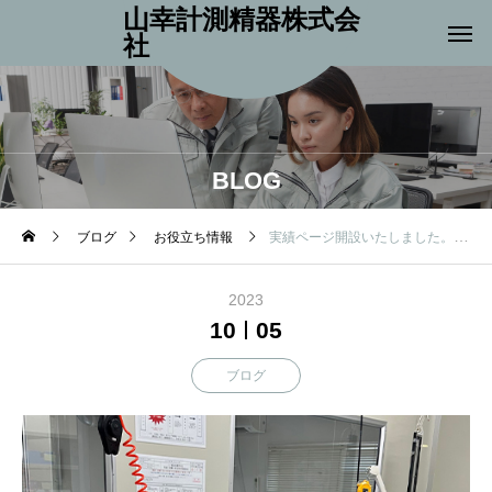
山幸計測精器株式会
社
BLOG
ブログ
お役立ち情報
実績ページ開設いたしました。
2023
10
05
ブログ